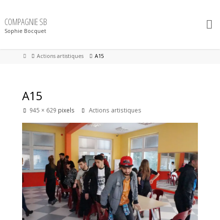
Skip
to
content
COMPAGNIE SB
Sophie Bocquet
Home
Actions artistiques
A15
A15
Full
945 × 629
pixels
Actions artistiques
size