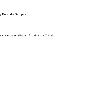
émy Durand – Etampes.
e création artistique – Bruyères-le Châtel.